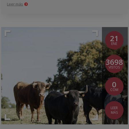
Leer más
21
ENE
3698
VISTOS
0
COM
LEER
MÁS