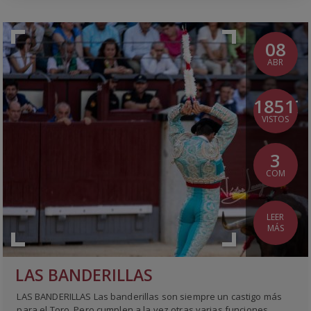
08
ABR
18517
VISTOS
3
COM
LEER
MÁS
LAS BANDERILLAS
LAS BANDERILLAS Las banderillas son siempre un castigo más
para el Toro. Pero cumplen a la vez otras varias funciones.