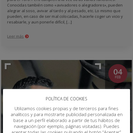
Conocidas también como «avivadores o alegradores», pueden
alegrar al soso, avivar al tardo y al pesado, etc. Lo mismo que
pueden, en caso de ser mal colocadas, hacerle coger un vicio y
resabiarle, y aun ponerle difícil, […]
Leer más
04
FEB
4141
POLÍTICA DE COOKIES
VISTOS
Utilizamos cookies propias y de terceros para fines
analíticos y para mostrarte publicidad personalizada en
0
base a un perfil elaborado a partir de tus hábitos de
COM
navegación (por ejemplo, páginas visitadas). Puedes
aceptar todas las cookies pulsando el botón “Aceptar”,