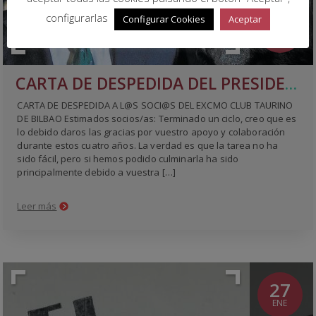
configurarlas
Configurar Cookies
Aceptar
LEER
MÁS
CARTA DE DESPEDIDA DEL PRESIDENTE JAVIER LARENA
CARTA DE DESPEDIDA A L@S SOCI@S DEL EXCMO CLUB TAURINO
DE BILBAO Estimados socios/as: Terminado un ciclo, creo que es
lo debido daros las gracias por vuestro apoyo y colaboración
durante estos cuatro años. La verdad es que la tarea no ha
sido fácil, pero si hemos podido culminarla ha sido
principalmente debido a vuestra […]
Leer más
27
ENE