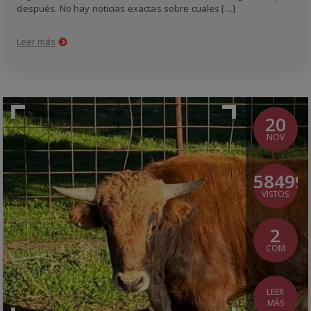
después. No hay noticias exactas sobre cuales […]
Leer más
20
NOV
58499
VISTOS
2
COM
LEER
MÁS