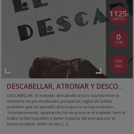
11254
VISTOS
0
COM
LEER
MÁS
DESCABELLAR, ATRONAR Y DESCORDAR
DESCABELLAR : El matador descabella al toro cuando éste se
mantiene en pie moribundo, porque las reglas de la lidia
prohíben que se apuntille al toro que no se haya echado.
Voluntariamente, apuntando, ha de procurar el matador herir el
bulbo cefalorraquídeo y meter la punta del estoque por el
hueco occipital, entre las dos […]