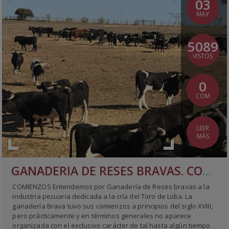
03
MAY
5089
VISTOS
0
COM
LEER
MÁS
GANADERIA DE RESES BRAVAS. COMIENZOS Y FLORECIMIENTO
COMIENZOS Entendemos por Ganadería de Reses bravas a la
industria pecuaria dedicada a la cría del Toro de Lidia. La
ganadería Brava tuvo sus comienzos a principios del siglo XVIII,
pero prácticamente y en términos generales no aparece
organizada con el exclusivo carácter de tal hasta algún tiempo