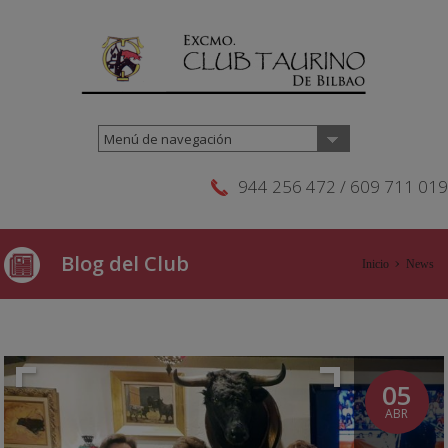
Menú de navegación
944 256 472 / 609 711 019
Blog del Club
Inicio
News
05
ABR