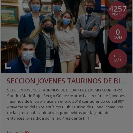
4257
VISTOS
0
COM
LEER
MÁS
SECCION JOVENES TAURINOS DE BILBAO DEL EXCMO CLUB
SECCION JOVENES TAURINOS DE BILBAO DEL EXCMO CLUB Texto:
Sandra Marín Rojo, Sergio Gómez Morán La sección de “Jóvenes
Taurinos de Bilbao” nace en el año 2018 coincidiendo con el 90º
Aniversario del Excelentísimo Club Taurino de Bilbao, como una
de las principales iniciativas promovidas por la Junta de
entonces, presidida por el ex Presidente […]
Leer más