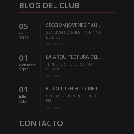
BLOG DEL CLUB
05
SECCION JOVENES TAURINOS DE BILBAO DEL EXCMO CLUB
SECCION JOVENES TAURINOS
abril
DE BILB...
2022
Ver más »
01
LA ARQUITECTURA DEL REDONDEL-SABER ESTAR EN LA PLAZA
TERRENOS. IGNORANCIA Y
diciembre
OLVIDO DE...
2021
Ver más »
01
EL TORO EN EL PRIMER TERCIO
PRESENTACION DEL TORO
julio
EN...
2021
Ver más »
CONTACTO