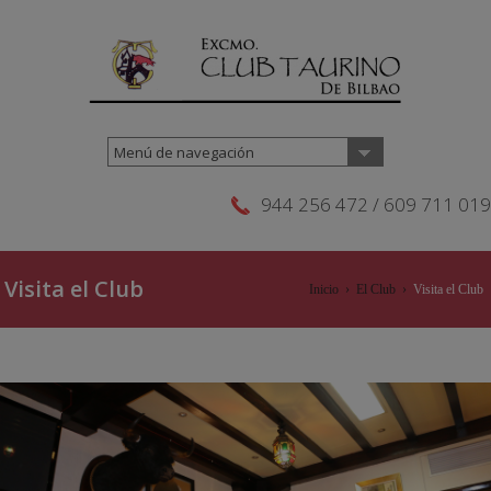
Menú de navegación
944 256 472 / 609 711 019
Visita el Club
Inicio
›
El Club
›
Visita el Club