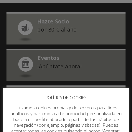
Hazte Socio
por 80 € al año
Eventos
¡Apúntate ahora!
¿Preguntas?
POLÍTICA DE COOKIES
Mejor por email
Utilizamos cookies propias y de terceros para fines
analíticos y para mostrarte publicidad personalizada en
base a un perfil elaborado a partir de tus hábitos de
navegación (por ejemplo, páginas visitadas). Puedes
aceptar todas las cookies pulsando el botón “Aceptar”,