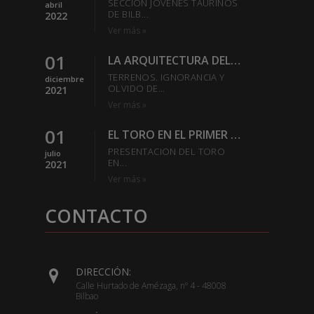
SECCION JOVENES TAURINOS
abril
DE BILB...
2022
Ver más »
01
LA ARQUITECTURA DEL REDONDEL-SABER ESTAR EN LA PLAZA
TERRENOS. IGNORANCIA Y
diciembre
OLVIDO DE...
2021
Ver más »
01
EL TORO EN EL PRIMER TERCIO
PRESENTACION DEL TORO
julio
EN...
2021
Ver más »
CONTACTO
DIRECCIÓN:
Calle Hurtado de Amézaga, nº 4 - 48008
Bilbao