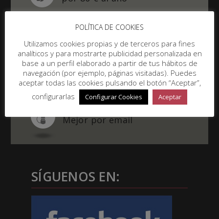
POLÍTICA DE COOKIES
Utilizamos cookies propias y de terceros para fines
Eventos
analíticos y para mostrarte publicidad personalizada en
¡Apúntate ahora!
base a un perfil elaborado a partir de tus hábitos de
navegación (por ejemplo, páginas visitadas). Puedes
aceptar todas las cookies pulsando el botón “Aceptar”,
configurarlas
Configurar Cookies
Aceptar
¿Preguntas?
Mejor por email
SÍGUENOS EN: