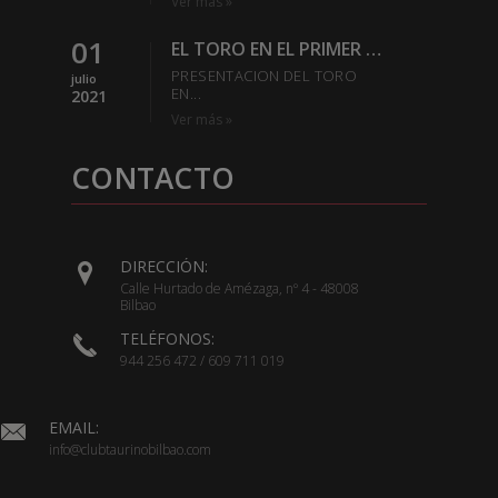
Ver más »
01
EL TORO EN EL PRIMER TERCIO
PRESENTACION DEL TORO
julio
EN...
2021
Ver más »
CONTACTO
DIRECCIÓN:
Calle Hurtado de Amézaga, nº 4 - 48008
Bilbao
TELÉFONOS:
944 256 472 / 609 711 019
EMAIL:
info@clubtaurinobilbao.com