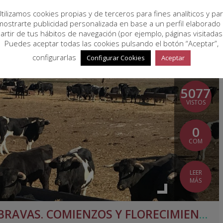
tilizamos cookies propias y de terceros para fines analíticos y pa
mostrarte publicidad personalizada en base a un perfil elaborado 
artir de tus hábitos de navegación (por ejemplo, páginas visitadas
Puedes aceptar todas las cookies pulsando el botón “Aceptar”,
03
configurarlas
Configurar Cookies
Aceptar
MAY
5077
VISTOS
0
COM
LEER
MÁS
GANADERIA DE RESES BRAVAS. COMIENZOS Y FLORECIMIENTO