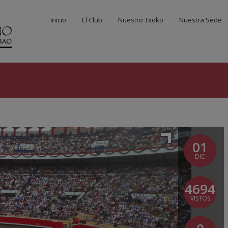
Inicio
El Club
Nuestro Txoko
Nuestra Sede
01
DIC
4694
VISTOS