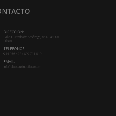
ONTACTO
DIRECCIÓN:
Calle Hurtado de Amézaga, nº 4 - 48008
Bilbao
TELÉFONOS:
944 256 472 / 609 711 019
EMAIL:
info@clubtaurinobilbao.com