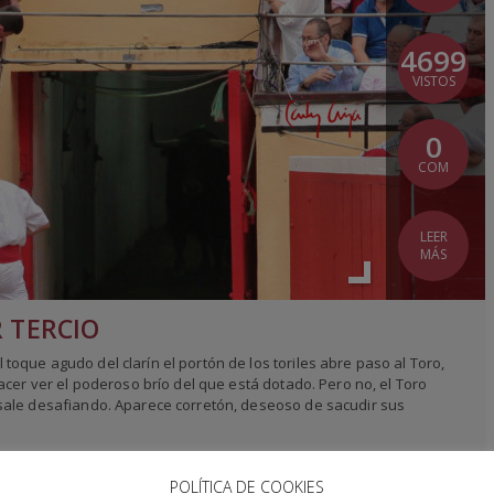
4699
VISTOS
0
COM
LEER
MÁS
R TERCIO
que agudo del clarín el portón de los toriles abre paso al Toro,
acer ver el poderoso brío del que está dotado. Pero no, el Toro
sale desafiando. Aparece corretón, deseoso de sacudir sus
POLÍTICA DE COOKIES