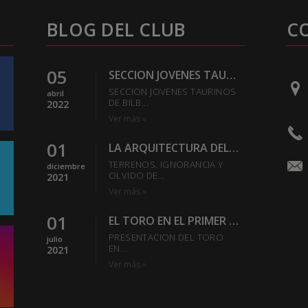
BLOG DEL CLUB
C
05
SECCION JOVENES TAURINOS DE BILBAO DEL EXCMO CLUB
SECCION JOVENES TAURINOS
abril
DE BILB...
2022
Ver más »
01
LA ARQUITECTURA DEL REDONDEL-SABER ESTAR EN LA PLAZA
TERRENOS. IGNORANCIA Y
diciembre
OLVIDO DE...
2021
Ver más »
01
EL TORO EN EL PRIMER TERCIO
PRESENTACION DEL TORO
julio
EN...
2021
Ver más »