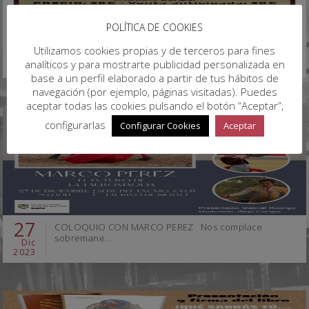
POLÍTICA DE COOKIES
29
NOVILLADA SIN PICADORES EN TRUCíOS HOMENAJE A
Utilizamos cookies propias y de terceros para fines
"PLATILLERI...
Jun
analíticos y para mostrarte publicidad personalizada en
2024
base a un perfil elaborado a partir de tus hábitos de
navegación (por ejemplo, páginas visitadas). Puedes
aceptar todas las cookies pulsando el botón “Aceptar”,
configurarlas
Configurar Cookies
Aceptar
27
COLOQUIO CON MARCO PEREZ Nos complace
sobremane...
Dic
2023