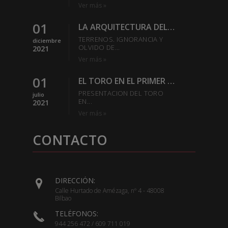
Ver más »
01
LA ARQUITECTURA DEL REDONDEL-SABER ESTAR EN LA PLAZA
TERRENOS. IGNORANCIA Y
diciembre
OLVIDO DE...
2021
Ver más »
01
EL TORO EN EL PRIMER TERCIO
PRESENTACION DEL TORO
julio
EN...
2021
Ver más »
CONTACTO
DIRECCIÓN:
Calle Hurtado de Amézaga, nº 4 - 48008
Bilbao
TELÉFONOS:
944 256 472 / 609 711 019