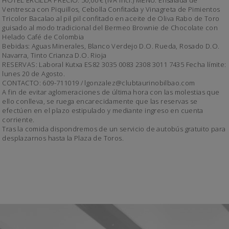
HOTEL ERCILLA PRECIO: 50,00 € (IVA incl.) MENU: Ensalada de
Ventresca con Piquillos, Cebolla Confitada y Vinagreta de Pimientos
Tricolor Bacalao al pil pil confitado en aceite de Oliva Rabo de Toro
guisado al modo tradicional del Bermeo Brownie de Chocolate con
Helado Café de Colombia
Bebidas: Aguas Minerales, Blanco Verdejo D.O. Rueda, Rosado D.O.
Navarra, Tinto Crianza D.O. Rioja
RESERVAS: Laboral Kutxa ES82 3035 0083 2308 3011 7435 Fecha límite:
lunes 20 de Agosto.
CONTACTO: 609-711019 / lgonzalez@clubtaurinobilbao.com
A fin de evitar aglomeraciones de última hora con las molestias que
ello conlleva, se ruega encarecidamente que las reservas se
efectúen en el plazo estipulado y mediante ingreso en cuenta
corriente.
Tras la comida dispondremos de un servicio de autobús gratuito para
desplazarnos hasta la Plaza de Toros.