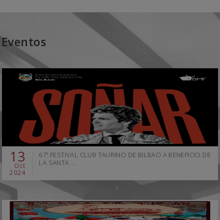
Eventos
13
67º FESTIVAL CLUB TAURINO DE BILBAO A BENEFICIO DE
LA SANTA ...
Oct
2024