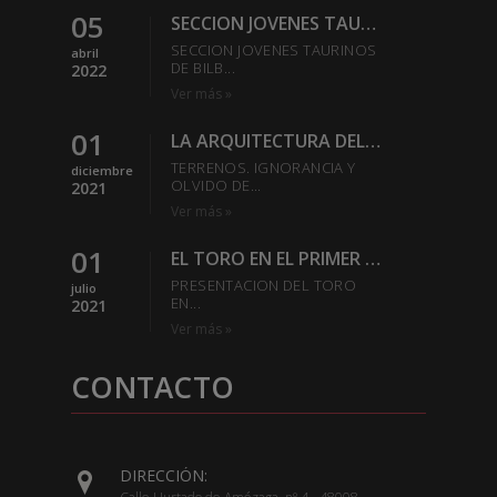
05
SECCION JOVENES TAURINOS DE BILBAO DEL EXCMO CLUB
SECCION JOVENES TAURINOS
abril
DE BILB...
2022
Ver más »
01
LA ARQUITECTURA DEL REDONDEL-SABER ESTAR EN LA PLAZA
TERRENOS. IGNORANCIA Y
diciembre
OLVIDO DE...
2021
Ver más »
01
EL TORO EN EL PRIMER TERCIO
PRESENTACION DEL TORO
julio
EN...
2021
Ver más »
CONTACTO
DIRECCIÓN: